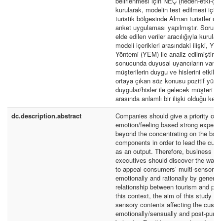
belirlenmesi için NEÇ (neden-etki-çık
kurularak, modelin test edilmesi için
turistik bölgesinde Alman turistler üz
anket uygulaması yapılmıştır. Soru fo
elde edilen veriler aracılığıyla kurul
modeli içerikleri arasındaki ilişki, Yap
Yöntemi (YEM) ile analiz edilmiştir. 
sonucunda duyusal uyarıcıların varlığ
müşterilerin duygu ve hislerini etkiled
ortaya çıkan söz konusu pozitif yükl
duygular/hisler ile gelecek müşteri eği
arasında anlamlı bir ilişki olduğu keşf
dc.description.abstract
Companies should give a priority on 
emotion/feeling based strong experi
beyond the concentrating on the bas
components in order to lead the cust
as an output. Therefore, business m
executives should discover the ways
to appeal consumers’ multi-sensory 
emotionally and rationally by generat
relationship between tourism and psy
this context, the aim of this study w
sensory contents affecting the cust
emotionally/sensually and post-purc