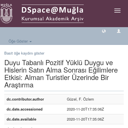
Geçiş
Yönlen
Öğe Göster
Basit öğe kaydını göster
Duyu Tabanlı Pozitif Yüklü Duygu ve
Hislerin Satın Alma Sonrası Eğilimlere
Etkisi: Alman Turistler Üzerinde Bir
Araştırma
dc.contributor.author
Güzel, F. Özlem
dc.date.accessioned
2020-11-20T17:35:06Z
dc.date.available
2020-11-20T17:35:06Z