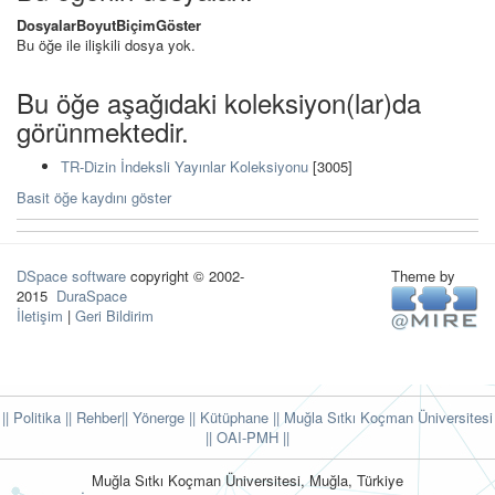
Dosyalar
Boyut
Biçim
Göster
Bu öğe ile ilişkili dosya yok.
Bu öğe aşağıdaki koleksiyon(lar)da
görünmektedir.
TR-Dizin İndeksli Yayınlar Koleksiyonu
[3005]
Basit öğe kaydını göster
DSpace software
copyright © 2002-
Theme by
2015
DuraSpace
İletişim
|
Geri Bildirim
|| Politika
|| Rehber
|| Yönerge
|| Kütüphane
|| Muğla Sıtkı Koçman Üniversitesi
||
OAI-PMH ||
Muğla Sıtkı Koçman Üniversitesi, Muğla, Türkiye