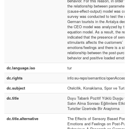
behavior. For this reason, in order to
the relationship between parameter
(cause-effect-output) model was con
survey was conducted to test the mo
German tourists in the Antalya desti
the CEO model was analyzed by the 
equation model. As a result, the res
indicated that the presence of senso
stimulants affects the customers’
emotions/feelings and there is a sign
relationship between the post-purcha
behavior and positive loaded emotion
dc.language.iso
tur
dc.rights
info:eu-repo/semantics/openAccess
dc.subject
Otelcilik, Konaklama, Spor ve Turiz
dc.title
Duyu Tabanlı Pozitif Yüklü Duygu ve 
Satın Alma Sonrası Eğilimlere Etkisi
Turistler Üzerinde Bir Araştırma
dc.title.alternative
The Effects of Sensory Based Positi
Emotions and Feelings on Post-Purc
Behaviour: A Research on German T