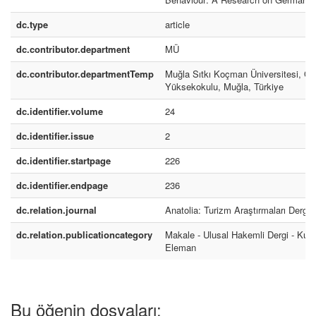
dc.type
article
dc.contributor.department
MÜ
dc.contributor.departmentTemp
Muğla Sıtkı Koçman Üniversitesi, O
Yüksekokulu, Muğla, Türkiye
dc.identifier.volume
24
dc.identifier.issue
2
dc.identifier.startpage
226
dc.identifier.endpage
236
dc.relation.journal
Anatolia: Turizm Araştırmaları Dergis
dc.relation.publicationcategory
Makale - Ulusal Hakemli Dergi - Kur
Eleman
Bu öğenin dosyaları: