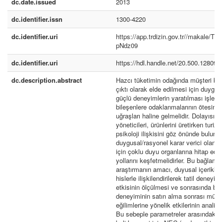
dc.date.issued
2013
dc.identifier.issn
1300-4220
dc.identifier.uri
https://app.trdizin.gov.tr//makale
pNdz09
dc.identifier.uri
https://hdl.handle.net/20.500.12809/
dc.description.abstract
Hazcı tüketimin odağında müşteri bağl
çıktı olarak elde edilmesi için duygu/
güçlü deneyimlerin yaratılması işletm
bileşenlere odaklanmalarının ötesine
uğraşları haline gelmelidir. Dolayısıyl
yöneticileri, ürünlerini üretirken turiz
psikoloji ilişkisini göz önünde bulund
duygusal/rasyonel karar verici olan tü
için çoklu duyu organlarına hitap ede
yollarını keşfetmelidirler. Bu bağlam
araştırmanın amacı, duyusal içerikle
hislerle ilişkilendirilerek tatil deneyi
etkisinin ölçülmesi ve sonrasında bütü
deneyiminin satın alma sonrası müşt
eğilimlerine yönelik etkilerinin analiz 
Bu sebeple parametreler arasındaki ili