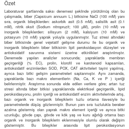
Özet
Laboratuvar şartlarında saksı denemesi şeklinde yürütülmüş olan bu
çalışmada, biber (Capsicum annuum L.) bitkisine NaCl (100 mM) yanı
sıra, organik bileşiklerden: askorbik asit (0.5 mM), salisilik asit (0.1
mM), nitrik oksit (Sodium nitropruzit; 100 µM), prolin (10 mM) ve
inorganik bileşiklerden: silisyum (2 mM), kalsiyum (10 mM) ve
potasyum (10 mM) yaprak yoluyla uygulanmıştır. Tuz stresi altındaki
biber bitkisinde genel vejetatif gelişme durumu ile bu organik ve
inorganik bileşiklerin biber bitkisinin lipit peroksidasyon düzeyleri ve
antioksidatif savunma sistemi üzerine etkinlikleri araştırılmıştır.
Denemede yapılan analizler sonucunda; yapraklarda membran
geçirgenliği (% EC), prolin, klorofil ve karotenoid kapsamları,
antioksidatif enzimlerden SOD, POX, CAT aktiviteleri tayini yapılmış,
ayrıca bazı bitki gelişim parametreleri saptanmıştır. Aynı zamanda,
yapraklarda bazı makro elementlerin (Na, Ca, K ve P ) içeriği
belirlenmiştir. Araştırma sonunda elde edilen verilere göre; artan tuz
stresi altında biber bitkisi yapraklarında elektriksel geçirgenlik, lipid
peroksidasyonu, prolin içeriği ve antioksidatif enzim aktivitelerinde artış,
bazı organik ve inorganik bileşiklerin tuzlu ortama ilavesiyle bu
parametrelerde düşüş gözlenmiştir. Bunun yanı sıra tuzlulukla beraber
azalma göstermiş olan yaprak makro element içeriği ve ayrıca bitki
uzunluğu, gövde çapı, gövde ve kök yaş ve kuru ağırlığı ortama bazı
organik ve inorganik bileşiklerin eklenmesiyle olumlu olarak değişim
göstermiştir. Bu bileşikler arasında lipit peroksidasyonun