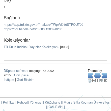
1
Bağlantı
https://app.trdizin.gov.tr//makale/TWpVd016STFOUT09
https://hdl.handle.net/20.500.12809/8283
Koleksiyonlar
TR-Dizin İndeksli Yayınlar Koleksiyonu
[3005]
DSpace software
copyright © 2002-
Theme by
2015
DuraSpace
İletişim
|
Geri Bildirim
|| Politika
|| Rehber
|| Yönerge
|| Kütüphane
|| Muğla Sıtkı Koçman Üniversitesi
||
OAI-PMH ||