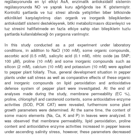
regülasyonunda en iyi etkiyi AsA, enzimatik antioksidatif sistemin
regülasyonunda NO ve yaprak kuru ağırlığında ise K göstermiştir.
Kontrollü şartlarda ve tuz stresi altında yetiştirilen biber bitkisinde
etkinlikleri karşılaştırılmış olan organik ve inorganik bileşiklerden
antioksidatif sistemi destekleyerek, bitki metabolizmasını düzenleyici ve
tuz stresini hafifletmede en fazla etkiye sahip olan bileşiklerin tuzlu
şartlarda kullanılabileceği ön yargısına varılmıştır.
In this study conducted as a pot experiment under laboratory
conditions, in addition to NaCl (100 mM), some organic compounds,
ascorbic acid (0.5 mM), salicylic acid (0.1 mM), nitric oxide (as SNP;
100 µM), proline (10 mM) and some inorganic compounds such as
silicon (2 mM), calcium (10 mM) and potassium (10 mM) were applied
to pepper plant foliarly. Thus, general development situation in pepper
plants under salt stress as well as comparative effects of these organic
and inorganic compounds on lipid peroxidation and antioxidative
defense system of pepper plant were investigated. At the end of
analyses made during the study, membrane permeability (EC %),
proline, chlorophyll and carotenoid contents, some antioxidative enzyme
activities (SOD, POX CAT) were revealed, furthermore some plant
growth parameters were determined. At the same time, the content of
some macro elements (Na, Ca, K and P) in leaves were analyzed. It
was observed that membrane permeability, lipid peroxidation, proline
content and antioxidative enzyme activities increased in pepper leaves
under ascending salinity stress, however, these parameters decreased