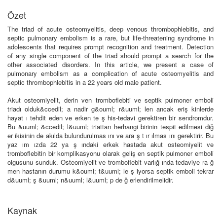
Özet
The triad of acute osteomyelitis, deep venous thrombophlebitis, and
septic pulmonary embolism is a rare, but life-threatening syndrome in
adolescents that requires prompt recognition and treatment. Detection
of any single component of the triad should prompt a search for the
other associated disorders. In this article, we present a case of
pulmonary embolism as a complication of acute osteomyelitis and
septic thrombophlebitis in a 22 years old male patient.
Akut osteomiyelit, derin ven tromboflebiti ve septik pulmoner emboli
triadı olduk&ccedil; a nadir g&ouml; r&uuml; len ancak eriş kinlerde
hayat ı tehdit eden ve erken te ş his-tedavi gerektiren bir sendromdur.
Bu &uuml; &ccedil; l&uuml; triattan herhangi birinin tespit edilmesi diğ
er ikisinin de akılda bulundurulmas ını ve ara ş t ır ılmas ını gerektirir. Bu
yaz ım ızda 22 ya ş ındaki erkek hastada akut osteomiyelit ve
tromboflebitin bir komplikasyonu olarak geliş en septik pulmoner emboli
olgusunu sunduk. Osteomiyelit ve tromboflebit varlığ ında tedaviye ra ğ
men hastanın durumu k&ouml; t&uuml; le ş iyorsa septik emboli tekrar
d&uuml; ş &uuml; n&uuml; l&uuml; p de ğ erlendirilmelidir.
Kaynak