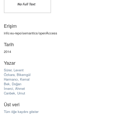
Erişim
info:eu-repo/semantics/openAccess
Tarih
2014
Yazar
Sürer, Levent
Özkara, Bikemgül
Harmancı, Kemal
Bek, Doğan
İmerci, Ahmet
Canbek, Umut
Üst veri
Tüm öğe kaydını göster