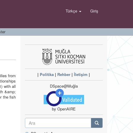
Türkçe
Giriş
ter
|
Politika
|
Rehber
|
İletişim
|
ilies from
tionships
DSpace@Muğla
) with all
gth &amp;
r the fish
by OpenAIRE