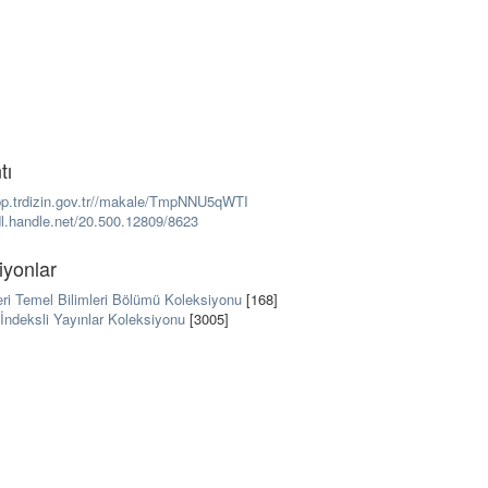
tı
app.trdizin.gov.tr//makale/TmpNNU5qWTI
dl.handle.net/20.500.12809/8623
iyonlar
eri Temel Bilimleri Bölümü Koleksiyonu
[168]
İndeksli Yayınlar Koleksiyonu
[3005]