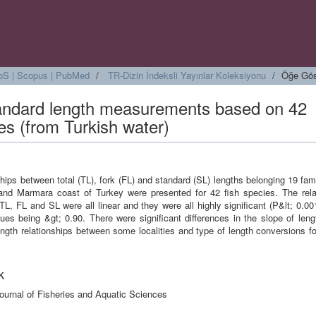
 WoS | Scopus | PubMed
TR-Dizin İndeksli Yayınlar Koleksiyonu
Öğe Gös
standard length measurements based on 42
es (from Turkish water)
hips between total (TL), fork (FL) and standard (SL) lengths belonging 19 fam
nd Marmara coast of Turkey were presented for 42 fish species. The rela
L, FL and SL were all linear and they were all highly significant (P&lt; 0.001
lues being &gt; 0.90. There were significant differences in the slope of len
ngth relationships between some localities and type of length conversions fo
k
ournal of Fisheries and Aquatic Sciences