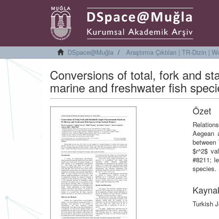
DSpace@Muğla
Araştırma Çıktıları | TR-Dizin |
Conversions of total, fork and 
marine and freshwater fish speci
Özet
Relations
Aegean a
between T
$r^2$ va
#8211; le
species.
Kayna
Turkish J