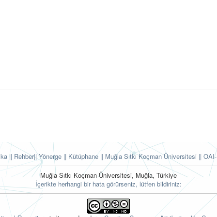
tika
|| Rehber
|| Yönerge
|| Kütüphane
|| Muğla Sıtkı Koçman Üniversitesi ||
OAI-
Muğla Sıtkı Koçman Üniversitesi, Muğla, Türkiye
İçerikte herhangi bir hata görürseniz, lütfen bildiriniz: