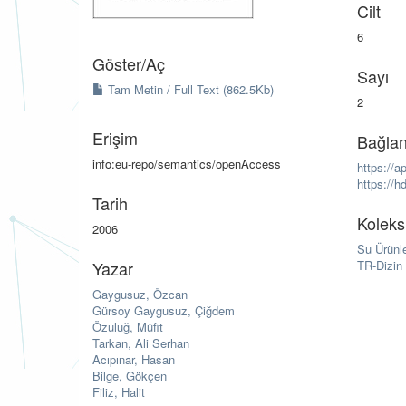
Cilt
6
Göster/
Aç
Sayı
Tam Metin / Full Text (862.5Kb)
2
Erişim
Bağlan
info:eu-repo/semantics/openAccess
https://
https://h
Tarih
Koleks
2006
Su Ürünl
Yazar
TR-Dizin 
Gaygusuz, Özcan
Gürsoy Gaygusuz, Çiğdem
Özuluğ, Müfit
Tarkan, Ali Serhan
Acıpınar, Hasan
Bilge, Gökçen
Filiz, Halit