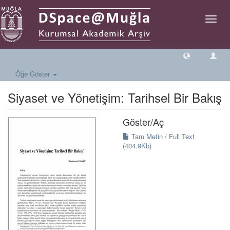
Geçiş
Yönlen
Öğe Göster
Siyaset ve Yönetişim: Tarihsel Bir Bakış
Göster/
Aç
Tam Metin / Full Text
(404.9Kb)