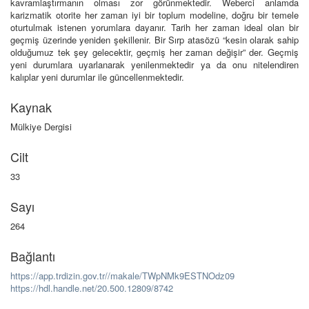
kavramlaştırmanın olması zor görünmektedir. Weberci anlamda
karizmatik otorite her zaman iyi bir toplum modeline, doğru bir temele
oturtulmak istenen yorumlara dayanır. Tarih her zaman ideal olan bir
geçmiş üzerinde yeniden şekillenir. Bir Sırp atasözü “kesin olarak sahip
olduğumuz tek şey gelecektir, geçmiş her zaman değişir” der. Geçmiş
yeni durumlara uyarlanarak yenilenmektedir ya da onu nitelendiren
kalıplar yeni durumlar ile güncellenmektedir.
Kaynak
Mülkiye Dergisi
Cilt
33
Sayı
264
Bağlantı
https://app.trdizin.gov.tr//makale/TWpNMk9ESTNOdz09
https://hdl.handle.net/20.500.12809/8742