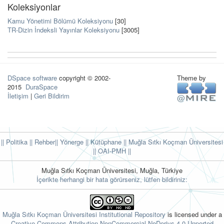
Koleksiyonlar
Kamu Yönetimi Bölümü Koleksiyonu
[30]
TR-Dizin İndeksli Yayınlar Koleksiyonu
[3005]
DSpace software
copyright © 2002-
Theme by
2015
DuraSpace
İletişim
|
Geri Bildirim
|| Politika
|| Rehber
|| Yönerge
|| Kütüphane
|| Muğla Sıtkı Koçman Üniversitesi
||
OAI-PMH ||
Muğla Sıtkı Koçman Üniversitesi, Muğla, Türkiye
İçerikte herhangi bir hata görürseniz, lütfen bildiriniz:
Muğla Sıtkı Koçman Üniversitesi Institutional Repository
is licensed under a
Creative Commons Attribution-NonCommercial-NoDerivs 4.0 Unported