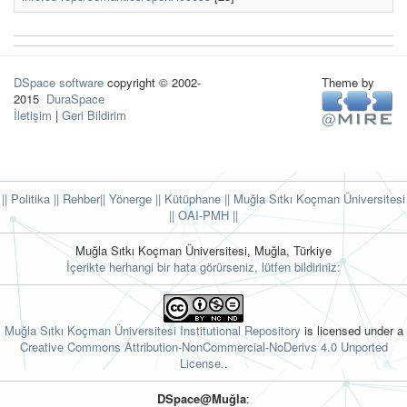
DSpace software
copyright © 2002-
Theme by
2015
DuraSpace
İletişim
|
Geri Bildirim
|| Politika
|| Rehber
|| Yönerge
|| Kütüphane
|| Muğla Sıtkı Koçman Üniversitesi
||
OAI-PMH ||
Muğla Sıtkı Koçman Üniversitesi, Muğla, Türkiye
İçerikte herhangi bir hata görürseniz, lütfen bildiriniz:
Muğla Sıtkı Koçman Üniversitesi Institutional Repository
is licensed under a
Creative Commons Attribution-NonCommercial-NoDerivs 4.0 Unported
License.
.
DSpace@Muğla
: