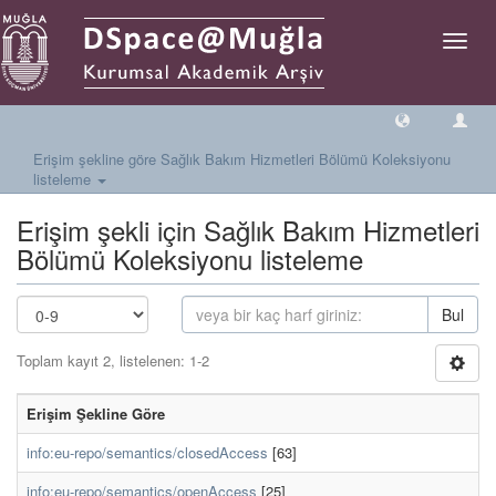
Geçiş
Yönlen
Erişim şekline göre Sağlık Bakım Hizmetleri Bölümü Koleksiyonu
listeleme
Erişim şekli için Sağlık Bakım Hizmetleri
Bölümü Koleksiyonu listeleme
Bul
Toplam kayıt 2, listelenen: 1-2
Erişim Şekline Göre
info:eu-repo/semantics/closedAccess
[63]
info:eu-repo/semantics/openAccess
[25]