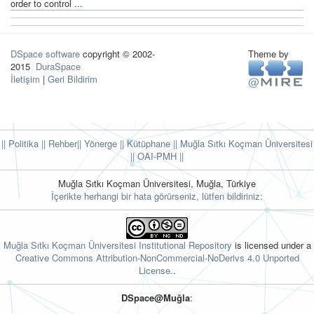
order to control ...
DSpace software
copyright © 2002-
Theme by
2015
DuraSpace
İletişim
|
Geri Bildirim
|| Politika
|| Rehber
|| Yönerge
|| Kütüphane
|| Muğla Sıtkı Koçman Üniversitesi
||
OAI-PMH ||
Muğla Sıtkı Koçman Üniversitesi, Muğla, Türkiye
İçerikte herhangi bir hata görürseniz, lütfen bildiriniz:
Muğla Sıtkı Koçman Üniversitesi Institutional Repository
is licensed under a
Creative Commons Attribution-NonCommercial-NoDerivs 4.0 Unported
License.
.
DSpace@Muğla
: