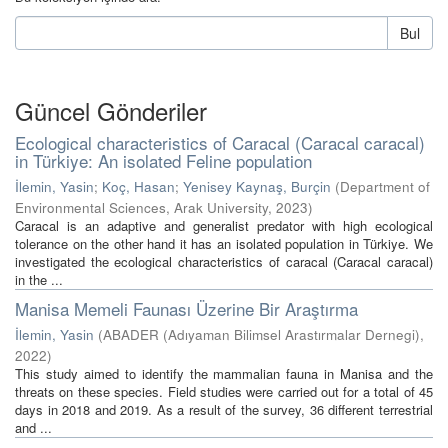
Bul
Güncel Gönderiler
Ecological characteristics of Caracal (Caracal caracal)
in Türkiye: An isolated Feline population
İlemin, Yasin
;
Koç, Hasan
;
Yenisey Kaynaş, Burçin
(
Department of
Environmental Sciences, Arak University
,
2023
)
Caracal is an adaptive and generalist predator with high ecological
tolerance on the other hand it has an isolated population in Türkiye. We
investigated the ecological characteristics of caracal (Caracal caracal)
in the ...
Manisa Memeli Faunası Üzerine Bir Araştırma
İlemin, Yasin
(
ABADER (Adıyaman Bilimsel Arastırmalar Dernegi)
,
2022
)
This study aimed to identify the mammalian fauna in Manisa and the
threats on these species. Field studies were carried out for a total of 45
days in 2018 and 2019. As a result of the survey, 36 different terrestrial
and ...