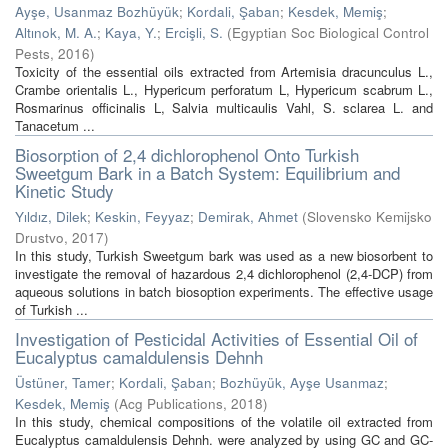
Ayşe, Usanmaz Bozhüyük
;
Kordali, Şaban
;
Kesdek, Memiş
;
Altınok, M. A.
;
Kaya, Y.
;
Ercişli, S.
(
Egyptian Soc Biological Control
Pests
,
2016
)
Toxicity of the essential oils extracted from Artemisia dracunculus L.,
Crambe orientalis L., Hypericum perforatum L, Hypericum scabrum L.,
Rosmarinus officinalis L, Salvia multicaulis Vahl, S. sclarea L. and
Tanacetum ...
Biosorption of 2,4 dichlorophenol Onto Turkish
Sweetgum Bark in a Batch System: Equilibrium and
Kinetic Study
Yıldız, Dilek
;
Keskin, Feyyaz
;
Demirak, Ahmet
(
Slovensko Kemijsko
Drustvo
,
2017
)
In this study, Turkish Sweetgum bark was used as a new biosorbent to
investigate the removal of hazardous 2,4 dichlorophenol (2,4-DCP) from
aqueous solutions in batch biosoption experiments. The effective usage
of Turkish ...
Investigation of Pesticidal Activities of Essential Oil of
Eucalyptus camaldulensis Dehnh
Üstüner, Tamer
;
Kordali, Şaban
;
Bozhüyük, Ayşe Usanmaz
;
Kesdek, Memiş
(
Acg Publications
,
2018
)
In this study, chemical compositions of the volatile oil extracted from
Eucalyptus camaldulensis Dehnh. were analyzed by using GC and GC-