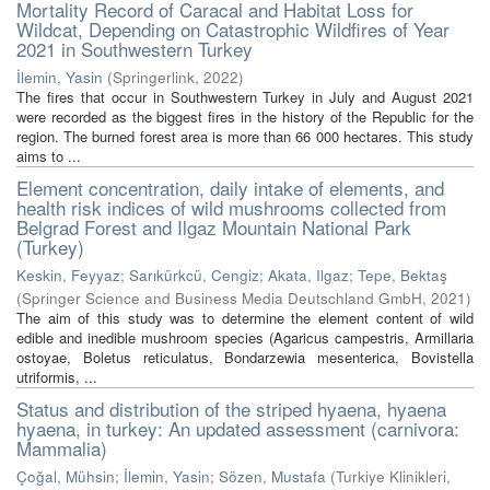
Mortality Record of Caracal and Habitat Loss for
Wildcat, Depending on Catastrophic Wildfires of Year
2021 in Southwestern Turkey
İlemin, Yasin
(
Springerlink
,
2022
)
The fires that occur in Southwestern Turkey in July and August 2021
were recorded as the biggest fires in the history of the Republic for the
region. The burned forest area is more than 66 000 hectares. This study
aims to ...
Element concentration, daily intake of elements, and
health risk indices of wild mushrooms collected from
Belgrad Forest and Ilgaz Mountain National Park
(Turkey)
Keskin, Feyyaz
;
Sarıkürkcü, Cengiz
;
Akata, Ilgaz
;
Tepe, Bektaş
(
Springer Science and Business Media Deutschland GmbH
,
2021
)
The aim of this study was to determine the element content of wild
edible and inedible mushroom species (Agaricus campestris, Armillaria
ostoyae, Boletus reticulatus, Bondarzewia mesenterica, Bovistella
utriformis, ...
Status and distribution of the striped hyaena, hyaena
hyaena, in turkey: An updated assessment (carnivora:
Mammalia)
Çoğal, Mühsin
;
İlemin, Yasin
;
Sözen, Mustafa
(
Turkiye Klinikleri
,