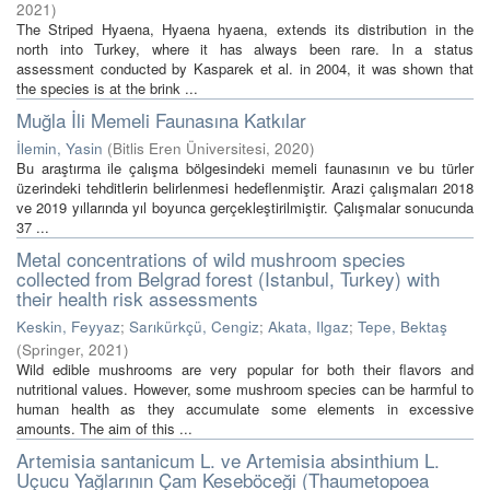
2021
)
The Striped Hyaena, Hyaena hyaena, extends its distribution in the
north into Turkey, where it has always been rare. In a status
assessment conducted by Kasparek et al. in 2004, it was shown that
the species is at the brink ...
Muğla İli Memeli Faunasına Katkılar
İlemin, Yasin
(
Bitlis Eren Üniversitesi
,
2020
)
Bu araştırma ile çalışma bölgesindeki memeli faunasının ve bu türler
üzerindeki tehditlerin belirlenmesi hedeflenmiştir. Arazi çalışmaları 2018
ve 2019 yıllarında yıl boyunca gerçekleştirilmiştir. Çalışmalar sonucunda
37 ...
Metal concentrations of wild mushroom species
collected from Belgrad forest (Istanbul, Turkey) with
their health risk assessments
Keskin, Feyyaz
;
Sarıkürkçü, Cengiz
;
Akata, Ilgaz
;
Tepe, Bektaş
(
Springer
,
2021
)
Wild edible mushrooms are very popular for both their flavors and
nutritional values. However, some mushroom species can be harmful to
human health as they accumulate some elements in excessive
amounts. The aim of this ...
Artemisia santanicum L. ve Artemisia absinthium L.
Uçucu Yağlarının Çam Keseböceği (Thaumetopoea