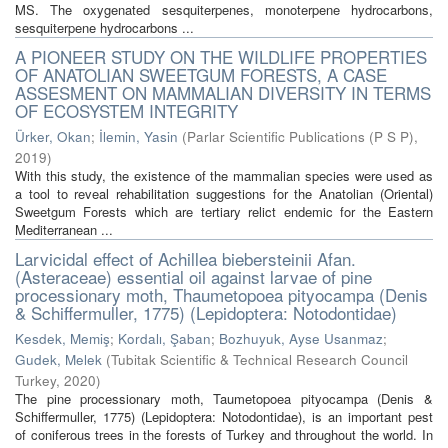
MS. The oxygenated sesquiterpenes, monoterpene hydrocarbons,
sesquiterpene hydrocarbons ...
A PIONEER STUDY ON THE WILDLIFE PROPERTIES
OF ANATOLIAN SWEETGUM FORESTS, A CASE
ASSESMENT ON MAMMALIAN DIVERSITY IN TERMS
OF ECOSYSTEM INTEGRITY
Ürker, Okan
;
İlemin, Yasin
(
Parlar Scientific Publications (P S P)
,
2019
)
With this study, the existence of the mammalian species were used as
a tool to reveal rehabilitation suggestions for the Anatolian (Oriental)
Sweetgum Forests which are tertiary relict endemic for the Eastern
Mediterranean ...
Larvicidal effect of Achillea biebersteinii Afan.
(Asteraceae) essential oil against larvae of pine
processionary moth, Thaumetopoea pityocampa (Denis
& Schiffermuller, 1775) (Lepidoptera: Notodontidae)
Kesdek, Memiş
;
Kordalı, Şaban
;
Bozhuyuk, Ayse Usanmaz
;
Gudek, Melek
(
Tubitak Scientific & Technical Research Council
Turkey
,
2020
)
The pine processionary moth, Taumetopoea pityocampa (Denis &
Schiffermuller, 1775) (Lepidoptera: Notodontidae), is an important pest
of coniferous trees in the forests of Turkey and throughout the world. In