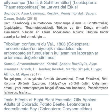
pityocampa (Denis & Schiffermüller) (Lepidoptera:
Thaumetopoeidae))’ne Larvasidal Etkisi
Bozhüyük, Ayşe Usanmaz
;
Kesdek, Memiş
;
Kordali, Şaban
;
Özcan, Sebile
(
2018
)
Çam Keseböceği (Taumetopoea pityocampa (Denis & Schiffermüller)
(Lepidoptera: Thaumetopoeidae)), Türkiye ve tüm Dünya ormanlık
alanlarında bulunan en zararlı böceklerden birisidir. Bugüne kadar
zararlıyı kontrol etmek için ...
Tribolium confusum du Val., 1863 (Coleoptera:
Tenebrionidae)’un biyolojik mücadelesinde
entomopatojen fungusların kullanımının laboratuvar
ortamında değerlendirilmesi
Komaki, Amanmohammad
;
Kordali, Şaban
;
Bozhüyük, Ayşe
Usanmaz
;
Altınok, H. Handan
;
Kesdek, Memiş
;
Şimşek, Duygu
;
Altınok, M. Alper
(
2017
)
Bu çalışma, 2016 yılında Atatürk Üniversitesi, Ziraat Fakültesi, Bitki
Koruma Bölümü (Erzurum, Türkiye)'nde yürütülmüştür. Çalışmanın
amacı, yedi entomopatojen fungal (Beauveria bassiana, Paecilomyces
farinosus, Isaria ...
Toxic Effects of Eight Plant Essential Oils Against
Adults of Colorado Potato Beetle, Leptinotarsa
decemlineata Say (Coleoptera: Chrysomelidae)