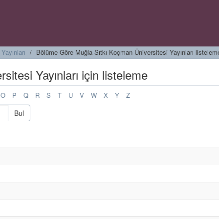
Yayınları
Bölüme Göre Muğla Sıtkı Koçman Üniversitesi Yayınları listelem
tesi Yayınları için listeleme
O
P
Q
R
S
T
U
V
W
X
Y
Z
Bul