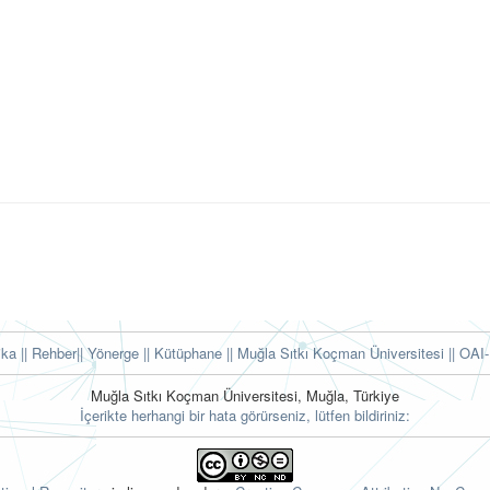
tika
|| Rehber
|| Yönerge
|| Kütüphane
|| Muğla Sıtkı Koçman Üniversitesi ||
OAI-
Muğla Sıtkı Koçman Üniversitesi, Muğla, Türkiye
İçerikte herhangi bir hata görürseniz, lütfen bildiriniz: