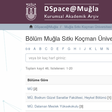
DSpace@Muğla
Muğla Sıtkı Koçman Üniversitesi 
Bölüm Muğla Sıtkı Koçman Üniversi
0-9
A
B
C
D
E
F
G
H
I
J
K
L
M
N
Toplam kayıt 46, listelenen: 1-20
Bölüme Göre
MÜ
[2]
MÜ, Bodrum Güzel Sanatlar Fakültesi, Heykel Bölümü
[1]
MÜ, Dalaman Meslek Yüksekokulu
[3]