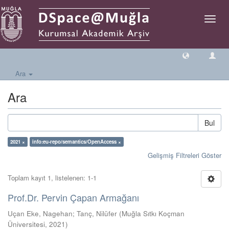
Geçiş
Yönlen
Ara
Ara
Bul
2021 ×
info:eu-repo/semantics/OpenAccess ×
Gelişmiş Filtreleri Göster
Toplam kayıt 1, listelenen: 1-1
Prof.Dr. Pervin Çapan Armağanı
Uçan Eke, Nagehan
;
Tanç, Nilüfer
(
Muğla Sıtkı Koçman
Üniversitesi
,
2021
)