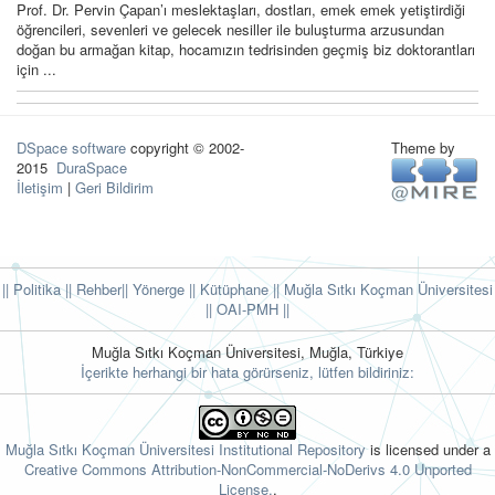
Prof. Dr. Pervin Çapan’ı meslektaşları, dostları, emek emek yetiştirdiği
öğrencileri, sevenleri ve gelecek nesiller ile buluşturma arzusundan
doğan bu armağan kitap, hocamızın tedrisinden geçmiş biz doktorantları
için ...
DSpace software
copyright © 2002-
Theme by
2015
DuraSpace
İletişim
|
Geri Bildirim
|| Politika
|| Rehber
|| Yönerge
|| Kütüphane
|| Muğla Sıtkı Koçman Üniversitesi
||
OAI-PMH ||
Muğla Sıtkı Koçman Üniversitesi, Muğla, Türkiye
İçerikte herhangi bir hata görürseniz, lütfen bildiriniz:
Muğla Sıtkı Koçman Üniversitesi Institutional Repository
is licensed under a
Creative Commons Attribution-NonCommercial-NoDerivs 4.0 Unported
License.
.