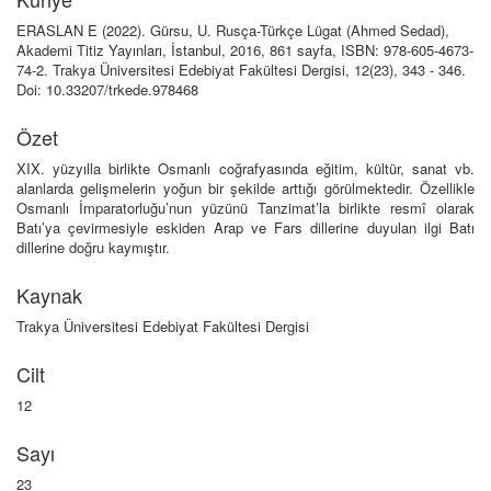
ERASLAN E (2022). Gürsu, U. Rusça-Türkçe Lügat (Ahmed Sedad),
Akademi Titiz Yayınları, İstanbul, 2016, 861 sayfa, ISBN: 978-605-4673-
74-2. Trakya Üniversitesi Edebiyat Fakültesi Dergisi, 12(23), 343 - 346.
Doi: 10.33207/trkede.978468
Özet
XIX. yüzyılla birlikte Osmanlı coğrafyasında eğitim, kültür, sanat vb.
alanlarda gelişmelerin yoğun bir şekilde arttığı görülmektedir. Özellikle
Osmanlı İmparatorluğu’nun yüzünü Tanzimat’la birlikte resmî olarak
Batı’ya çevirmesiyle eskiden Arap ve Fars dillerine duyulan ilgi Batı
dillerine doğru kaymıştır.
Kaynak
Trakya Üniversitesi Edebiyat Fakültesi Dergisi
Cilt
12
Sayı
23