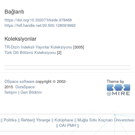
Bağlantı
https://doi.org/10.33207/trkede.978468
https://hdl.handle.net/20.500.12809/9992
Koleksiyonlar
TR-Dizin İndeksli Yayınlar Koleksiyonu
[3005]
Türk Dili Bölümü Koleksiyonu
[2]
DSpace software
copyright © 2002-
Theme by
2015
DuraSpace
İletişim
|
Geri Bildirim
|| Politika
|| Rehber
|| Yönerge
|| Kütüphane
|| Muğla Sıtkı Koçman Üniversitesi
||
OAI-PMH ||