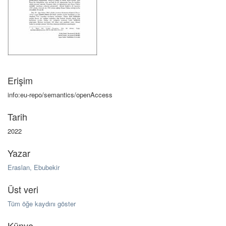
Erişim
info:eu-repo/semantics/openAccess
Tarih
2022
Yazar
Eraslan, Ebubekir
Üst veri
Tüm öğe kaydını göster
Künye