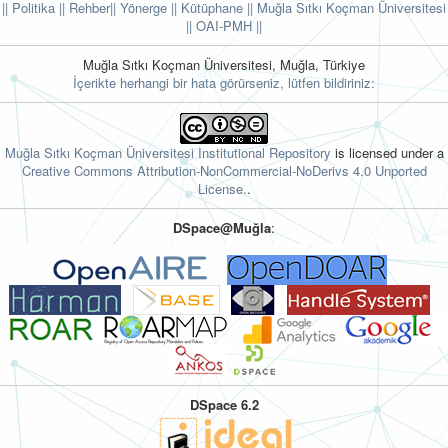
|| Politika
|| Rehber
|| Yönerge
|| Kütüphane
|| Muğla Sıtkı Koçman Üniversitesi
||
OAI-PMH ||
Muğla Sıtkı Koçman Üniversitesi, Muğla, Türkiye
İçerikte herhangi bir hata görürseniz, lütfen bildiriniz:
Muğla Sıtkı Koçman Üniversitesi Institutional Repository
is licensed under a
Creative Commons Attribution-NonCommercial-NoDerivs 4.0 Unported
License.
.
DSpace@Muğla
:
DSpace 6.2