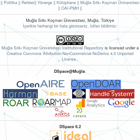
|| Politika
|| Rehber
|| Yönerge
|| Kütüphane
|| Muğla Sıtkı Koçman Üniversitesi
||
OAI-PMH ||
Muğla Sıtkı Koçman Üniversitesi, Muğla, Türkiye
İçerikte herhangi bir hata görürseniz, lütfen bildiriniz:
Muğla Sıtkı Koçman Üniversitesi Institutional Repository
is licensed under a
Creative Commons Attribution-NonCommercial-NoDerivs 4.0 Unported
License.
.
DSpace@Muğla
:
DSpace 6.2