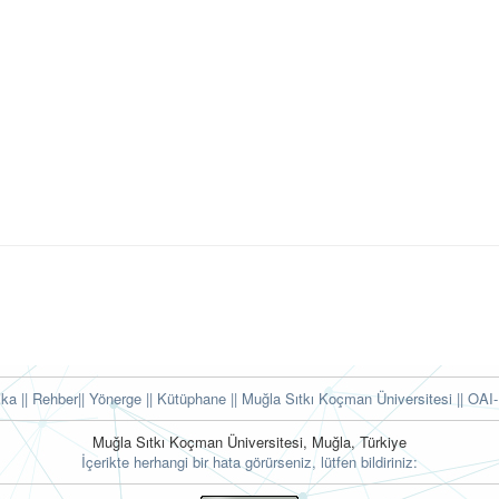
tika
|| Rehber
|| Yönerge
|| Kütüphane
|| Muğla Sıtkı Koçman Üniversitesi ||
OAI-
Muğla Sıtkı Koçman Üniversitesi, Muğla, Türkiye
İçerikte herhangi bir hata görürseniz, lütfen bildiriniz: