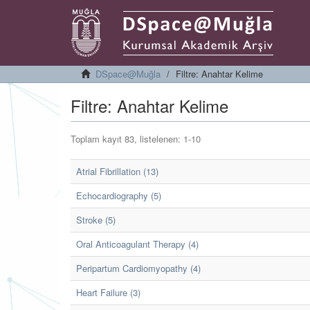
DSpace@Muğla
Filtre: Anahtar Kelime
Filtre: Anahtar Kelime
Toplam kayıt 83, listelenen: 1-10
Atrial Fibrillation (13)
Echocardiography (5)
Stroke (5)
Oral Anticoagulant Therapy (4)
Peripartum Cardiomyopathy (4)
Heart Failure (3)