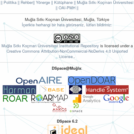
|| Politika
|| Rehber
|| Yönerge
|| Kütüphane
|| Muğla Sıtkı Koçman Üniversitesi
||
OAI-PMH ||
Muğla Sıtkı Koçman Üniversitesi, Muğla, Türkiye
İçerikte herhangi bir hata görürseniz, lütfen bildiriniz:
Muğla Sıtkı Koçman Üniversitesi Institutional Repository
is licensed under a
Creative Commons Attribution-NonCommercial-NoDerivs 4.0 Unported
License.
.
DSpace@Muğla
:
DSpace 6.2