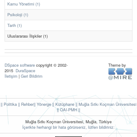
Kamu Yönetimi (1)
Psikoloji (1)
Tarih (1)
Uluslararası İlişkiler (1)
DSpace software
copyright © 2002-
Theme by
2015
DuraSpace
İletişim
|
Geri Bildirim
|| Politika
|| Rehber
|| Yönerge
|| Kütüphane
|| Muğla Sıtkı Koçman Üniversitesi
||
OAI-PMH ||
Muğla Sıtkı Koçman Üniversitesi, Muğla, Türkiye
İçerikte herhangi bir hata görürseniz, lütfen bildiriniz: