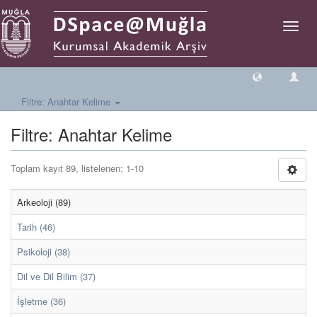
Geçiş
Yönlen
Filtre: Anahtar Kelime
Filtre: Anahtar Kelime
Toplam kayıt 89, listelenen: 1-10
Arkeoloji (89)
Tarih (46)
Psikoloji (38)
Dil ve Dil Bilim (37)
İşletme (36)