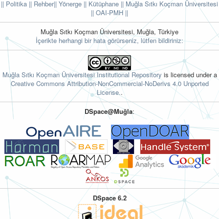
|| Politika
|| Rehber
|| Yönerge
|| Kütüphane
|| Muğla Sıtkı Koçman Üniversitesi
||
OAI-PMH ||
Muğla Sıtkı Koçman Üniversitesi, Muğla, Türkiye
İçerikte herhangi bir hata görürseniz, lütfen bildiriniz:
Muğla Sıtkı Koçman Üniversitesi Institutional Repository
is licensed under a
Creative Commons Attribution-NonCommercial-NoDerivs 4.0 Unported
License.
.
DSpace@Muğla
:
DSpace 6.2