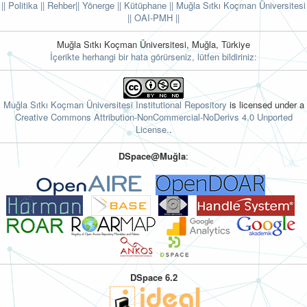
|| Politika
|| Rehber
|| Yönerge
|| Kütüphane
|| Muğla Sıtkı Koçman Üniversitesi
||
OAI-PMH ||
Muğla Sıtkı Koçman Üniversitesi, Muğla, Türkiye
İçerikte herhangi bir hata görürseniz, lütfen bildiriniz:
Muğla Sıtkı Koçman Üniversitesi Institutional Repository
is licensed under a
Creative Commons Attribution-NonCommercial-NoDerivs 4.0 Unported
License.
.
DSpace@Muğla
:
DSpace 6.2