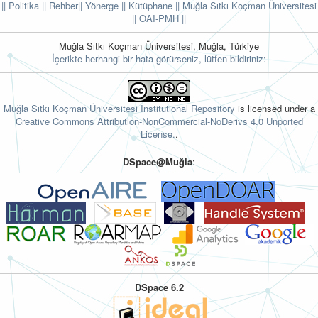
|| Politika
|| Rehber
|| Yönerge
|| Kütüphane
|| Muğla Sıtkı Koçman Üniversitesi
||
OAI-PMH ||
Muğla Sıtkı Koçman Üniversitesi, Muğla, Türkiye
İçerikte herhangi bir hata görürseniz, lütfen bildiriniz:
Muğla Sıtkı Koçman Üniversitesi Institutional Repository
is licensed under a
Creative Commons Attribution-NonCommercial-NoDerivs 4.0 Unported
License.
.
DSpace@Muğla
:
DSpace 6.2