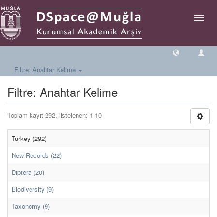
Geçiş
Yönlen
Filtre: Anahtar Kelime
Filtre: Anahtar Kelime
Toplam kayıt 292, listelenen: 1-10
Turkey (292)
New Records (22)
Diptera (20)
Biodiversity (9)
Taxonomy (9)