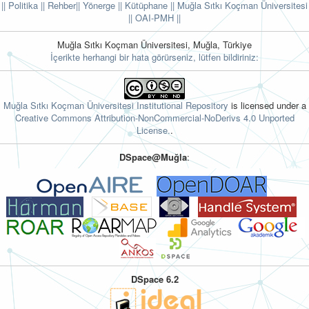
|| Politika
|| Rehber
|| Yönerge
|| Kütüphane
|| Muğla Sıtkı Koçman Üniversitesi
||
OAI-PMH ||
Muğla Sıtkı Koçman Üniversitesi, Muğla, Türkiye
İçerikte herhangi bir hata görürseniz, lütfen bildiriniz:
Muğla Sıtkı Koçman Üniversitesi Institutional Repository
is licensed under a
Creative Commons Attribution-NonCommercial-NoDerivs 4.0 Unported
License.
.
DSpace@Muğla
:
DSpace 6.2