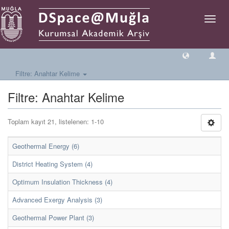
Geçiş
Yönlen
Filtre: Anahtar Kelime
Filtre: Anahtar Kelime
Toplam kayıt 21, listelenen: 1-10
Geothermal Energy (6)
District Heating System (4)
Optimum Insulation Thickness (4)
Advanced Exergy Analysis (3)
Geothermal Power Plant (3)