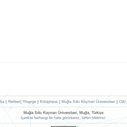
tika
|| Rehber
|| Yönerge
|| Kütüphane
|| Muğla Sıtkı Koçman Üniversitesi ||
OAI-
Muğla Sıtkı Koçman Üniversitesi, Muğla, Türkiye
İçerikte herhangi bir hata görürseniz, lütfen bildiriniz: