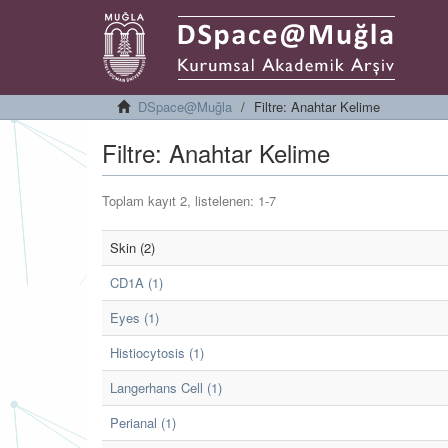
DSpace@Muğla
Filtre: Anahtar Kelime
Filtre: Anahtar Kelime
Toplam kayıt 2, listelenen: 1-7
Skin (2)
CD1A (1)
Eyes (1)
Histiocytosis (1)
Langerhans Cell (1)
Perianal (1)