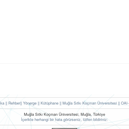
tika
|| Rehber
|| Yönerge
|| Kütüphane
|| Muğla Sıtkı Koçman Üniversitesi ||
OAI-
Muğla Sıtkı Koçman Üniversitesi, Muğla, Türkiye
İçerikte herhangi bir hata görürseniz, lütfen bildiriniz: