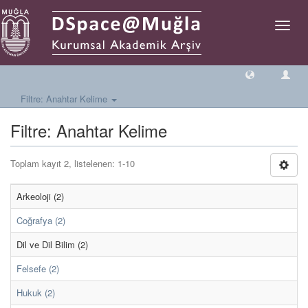
Geçiş
Yönlen
Filtre: Anahtar Kelime
Filtre: Anahtar Kelime
Toplam kayıt 2, listelenen: 1-10
Arkeoloji (2)
Coğrafya (2)
Dil ve Dil Bilim (2)
Felsefe (2)
Hukuk (2)