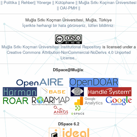
|| Politika
|| Rehber
|| Yönerge
|| Kütüphane
|| Muğla Sıtkı Koçman Üniversitesi
||
OAI-PMH ||
Muğla Sıtkı Koçman Üniversitesi, Muğla, Türkiye
İçerikte herhangi bir hata görürseniz, lütfen bildiriniz:
Muğla Sıtkı Koçman Üniversitesi Institutional Repository
is licensed under a
Creative Commons Attribution-NonCommercial-NoDerivs 4.0 Unported
License.
.
DSpace@Muğla
:
DSpace 6.2