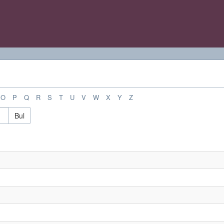
O
P
Q
R
S
T
U
V
W
X
Y
Z
Bul