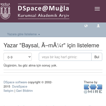
Geçiş
Yönlen
Yazara göre listeleme
Yazar "Baysal, Ã–mÃ¼r" için listeleme
Bul
Üzgünüm, bu göz atma için sonuç yok.
DSpace software
copyright © 2002-
Theme by
2015
DuraSpace
İletişim
|
Geri Bildirim