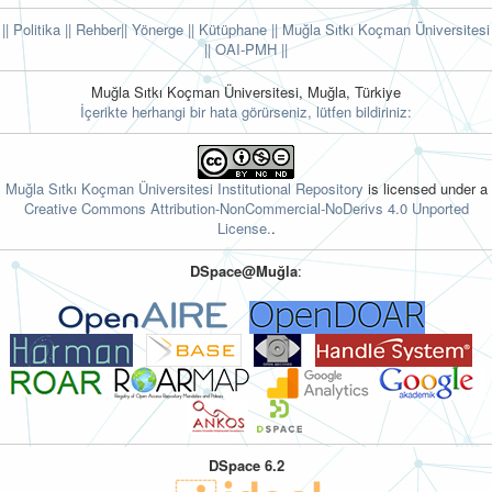
|| Politika
|| Rehber
|| Yönerge
|| Kütüphane
|| Muğla Sıtkı Koçman Üniversitesi
||
OAI-PMH ||
Muğla Sıtkı Koçman Üniversitesi, Muğla, Türkiye
İçerikte herhangi bir hata görürseniz, lütfen bildiriniz:
Muğla Sıtkı Koçman Üniversitesi Institutional Repository
is licensed under a
Creative Commons Attribution-NonCommercial-NoDerivs 4.0 Unported
License.
.
DSpace@Muğla
:
DSpace 6.2