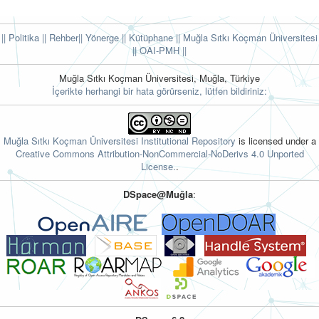
|| Politika
|| Rehber
|| Yönerge
|| Kütüphane
|| Muğla Sıtkı Koçman Üniversitesi
||
OAI-PMH ||
Muğla Sıtkı Koçman Üniversitesi, Muğla, Türkiye
İçerikte herhangi bir hata görürseniz, lütfen bildiriniz:
Muğla Sıtkı Koçman Üniversitesi Institutional Repository
is licensed under a
Creative Commons Attribution-NonCommercial-NoDerivs 4.0 Unported
License.
.
DSpace@Muğla
: