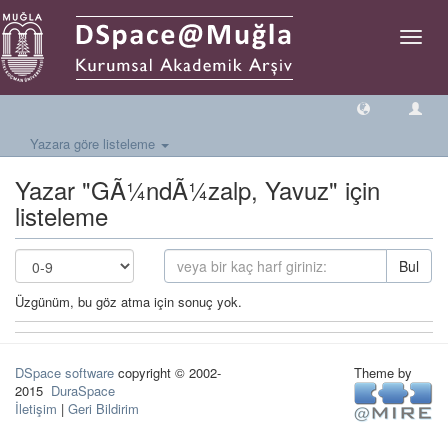
Geçiş
Yönlen
Yazara göre listeleme
Yazar "GÃ¼ndÃ¼zalp, Yavuz" için
listeleme
Bul
Üzgünüm, bu göz atma için sonuç yok.
DSpace software
copyright © 2002-
Theme by
2015
DuraSpace
İletişim
|
Geri Bildirim