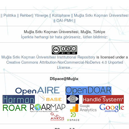
|| Politika
|| Rehber
|| Yönerge
|| Kütüphane
|| Muğla Sıtkı Koçman Üniversitesi
||
OAI-PMH ||
Muğla Sıtkı Koçman Üniversitesi, Muğla, Türkiye
İçerikte herhangi bir hata görürseniz, lütfen bildiriniz:
Muğla Sıtkı Koçman Üniversitesi Institutional Repository
is licensed under a
Creative Commons Attribution-NonCommercial-NoDerivs 4.0 Unported
License.
.
DSpace@Muğla
: