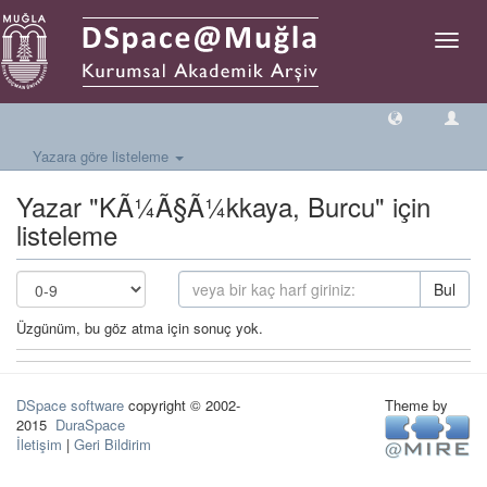
Geçiş
Yönlen
Yazara göre listeleme
Yazar "KÃ¼Ã§Ã¼kkaya, Burcu" için
listeleme
Bul
Üzgünüm, bu göz atma için sonuç yok.
DSpace software
copyright © 2002-
Theme by
2015
DuraSpace
İletişim
|
Geri Bildirim