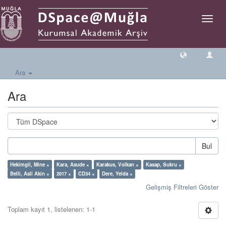
Geçiş
Yönlen
Ara
Ara
Bul
Hekimgil, Mine ×
Kara, Asude ×
Karakus, Volkan ×
Kasap, Sukru ×
Belli, Asli Akin ×
2017 ×
CD34 ×
Dere, Yelda ×
Gelişmiş Filtreleri Göster
Toplam kayıt 1, listelenen: 1-1