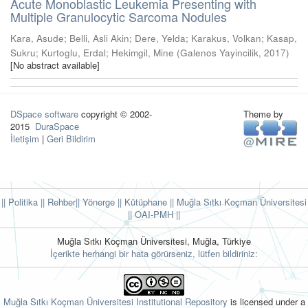
Acute Monoblastic Leukemia Presenting with
Multiple Granulocytic Sarcoma Nodules
Kara, Asude
;
Belli, Asli Akin
;
Dere, Yelda
;
Karakus, Volkan
;
Kasap,
Sukru
;
Kurtoglu, Erdal
;
Hekimgil, Mine
(
Galenos Yayincilik
,
2017
)
[No abstract available]
DSpace software
copyright © 2002-
Theme by
2015
DuraSpace
İletişim
|
Geri Bildirim
|| Politika
|| Rehber
|| Yönerge
|| Kütüphane
|| Muğla Sıtkı Koçman Üniversitesi
||
OAI-PMH ||
Muğla Sıtkı Koçman Üniversitesi, Muğla, Türkiye
İçerikte herhangi bir hata görürseniz, lütfen bildiriniz:
Muğla Sıtkı Koçman Üniversitesi Institutional Repository
is licensed under a