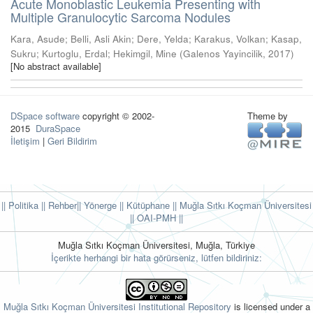
Acute Monoblastic Leukemia Presenting with
Multiple Granulocytic Sarcoma Nodules
Kara, Asude
;
Belli, Asli Akin
;
Dere, Yelda
;
Karakus, Volkan
;
Kasap,
Sukru
;
Kurtoglu, Erdal
;
Hekimgil, Mine
(
Galenos Yayincilik
,
2017
)
[No abstract available]
DSpace software
copyright © 2002-
Theme by
2015
DuraSpace
İletişim
|
Geri Bildirim
|| Politika
|| Rehber
|| Yönerge
|| Kütüphane
|| Muğla Sıtkı Koçman Üniversitesi
||
OAI-PMH ||
Muğla Sıtkı Koçman Üniversitesi, Muğla, Türkiye
İçerikte herhangi bir hata görürseniz, lütfen bildiriniz:
Muğla Sıtkı Koçman Üniversitesi Institutional Repository
is licensed under a