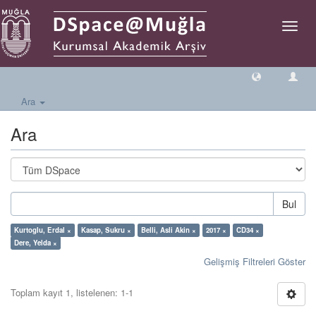
Geçiş
Yönlen
Ara
Ara
Bul
Kurtoglu, Erdal ×
Kasap, Sukru ×
Belli, Asli Akin ×
2017 ×
CD34 ×
Dere, Yelda ×
Gelişmiş Filtreleri Göster
Toplam kayıt 1, listelenen: 1-1