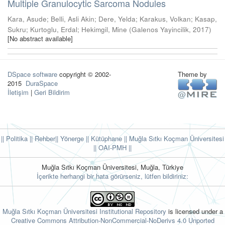
Multiple Granulocytic Sarcoma Nodules
Kara, Asude
;
Belli, Asli Akin
;
Dere, Yelda
;
Karakus, Volkan
;
Kasap,
Sukru
;
Kurtoglu, Erdal
;
Hekimgil, Mine
(
Galenos Yayincilik
,
2017
)
[No abstract available]
DSpace software
copyright © 2002-
Theme by
2015
DuraSpace
İletişim
|
Geri Bildirim
|| Politika
|| Rehber
|| Yönerge
|| Kütüphane
|| Muğla Sıtkı Koçman Üniversitesi
||
OAI-PMH ||
Muğla Sıtkı Koçman Üniversitesi, Muğla, Türkiye
İçerikte herhangi bir hata görürseniz, lütfen bildiriniz:
Muğla Sıtkı Koçman Üniversitesi Institutional Repository
is licensed under a
Creative Commons Attribution-NonCommercial-NoDerivs 4.0 Unported