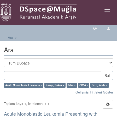
Geçiş
Yönlen
Ara
Ara
Bul
Acute Monoblastic Leukemia ×
Kasap, Sukru ×
false ×
CD34 ×
Dere, Yelda ×
Gelişmiş Filtreleri Göster
Toplam kayıt 1, listelenen: 1-1
Acute Monoblastic Leukemia Presenting with