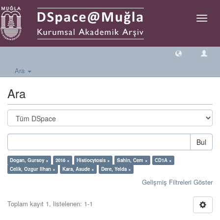
Geçiş
Yönlen
Ara
Ara
Bul
Dogan, Gursoy ×
2016 ×
Histiocytosis ×
Sahin, Cem ×
CD1A ×
Celik, Ozgur Ilhan ×
Kara, Asude ×
Dere, Yelda ×
Gelişmiş Filtreleri Göster
Toplam kayıt 1, listelenen: 1-1