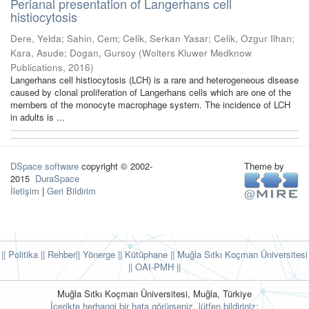
Perianal presentation of Langerhans cell
histiocytosis
Dere, Yelda
;
Sahin, Cem
;
Celik, Serkan Yasar
;
Celik, Ozgur Ilhan
;
Kara, Asude
;
Dogan, Gursoy
(
Wolters Kluwer Medknow
Publications
,
2016
)
Langerhans cell histiocytosis (LCH) is a rare and heterogeneous disease
caused by clonal proliferation of Langerhans cells which are one of the
members of the monocyte macrophage system. The incidence of LCH
in adults is ...
DSpace software
copyright © 2002-
Theme by
2015
DuraSpace
İletişim
|
Geri Bildirim
|| Politika
|| Rehber
|| Yönerge
|| Kütüphane
|| Muğla Sıtkı Koçman Üniversitesi
||
OAI-PMH ||
Muğla Sıtkı Koçman Üniversitesi, Muğla, Türkiye
İçerikte herhangi bir hata görürseniz, lütfen bildiriniz: