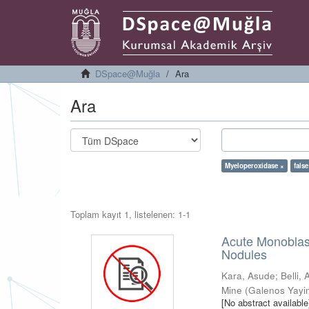
DSpace@Muğla
Ara
Ara
Myeloperoxidase ×
false
Toplam kayıt 1, listelenen: 1-1
Acute Monoblast
Nodules
Kara, Asude
;
Belli, 
Mine
(
Galenos Yayin
[No abstract available