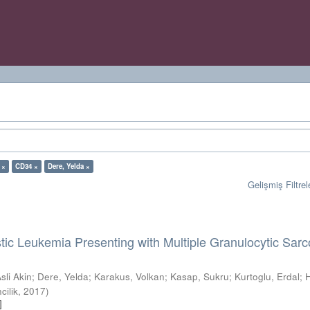
 ×
CD34 ×
Dere, Yelda ×
Gelişmiş Filtrel
ic Leukemia Presenting with Multiple Granulocytic Sar
Asli Akin
;
Dere, Yelda
;
Karakus, Volkan
;
Kasap, Sukru
;
Kurtoglu, Erdal
;
H
cilik
,
2017
)
]