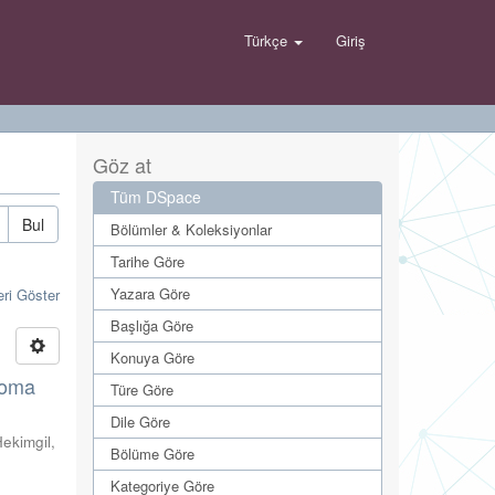
Türkçe
Giriş
Göz at
Tüm DSpace
Bul
Bölümler & Koleksiyonlar
Tarihe Göre
Yazara Göre
eri Göster
Başlığa Göre
Konuya Göre
coma
Türe Göre
Dile Göre
ekimgil,
Bölüme Göre
Kategoriye Göre