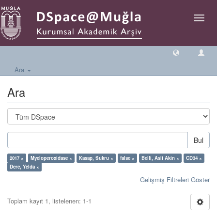
Geçiş
Yönlen
Ara
Ara
Bul
2017 ×
Myeloperoxidase ×
Kasap, Sukru ×
false ×
Belli, Asli Akin ×
CD34 ×
Dere, Yelda ×
Gelişmiş Filtreleri Göster
Toplam kayıt 1, listelenen: 1-1