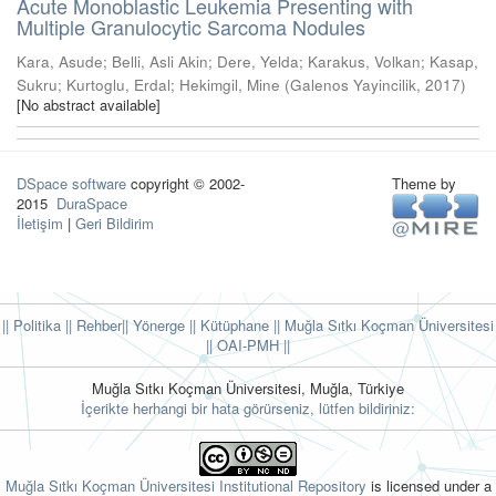
Acute Monoblastic Leukemia Presenting with
Multiple Granulocytic Sarcoma Nodules
Kara, Asude
;
Belli, Asli Akin
;
Dere, Yelda
;
Karakus, Volkan
;
Kasap,
Sukru
;
Kurtoglu, Erdal
;
Hekimgil, Mine
(
Galenos Yayincilik
,
2017
)
[No abstract available]
DSpace software
copyright © 2002-
Theme by
2015
DuraSpace
İletişim
|
Geri Bildirim
|| Politika
|| Rehber
|| Yönerge
|| Kütüphane
|| Muğla Sıtkı Koçman Üniversitesi
||
OAI-PMH ||
Muğla Sıtkı Koçman Üniversitesi, Muğla, Türkiye
İçerikte herhangi bir hata görürseniz, lütfen bildiriniz:
Muğla Sıtkı Koçman Üniversitesi Institutional Repository
is licensed under a