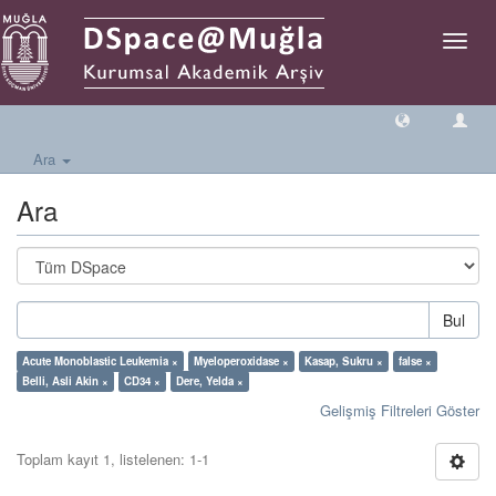
Geçiş
Yönlen
Ara
Ara
Bul
Acute Monoblastic Leukemia ×
Myeloperoxidase ×
Kasap, Sukru ×
false ×
Belli, Asli Akin ×
CD34 ×
Dere, Yelda ×
Gelişmiş Filtreleri Göster
Toplam kayıt 1, listelenen: 1-1