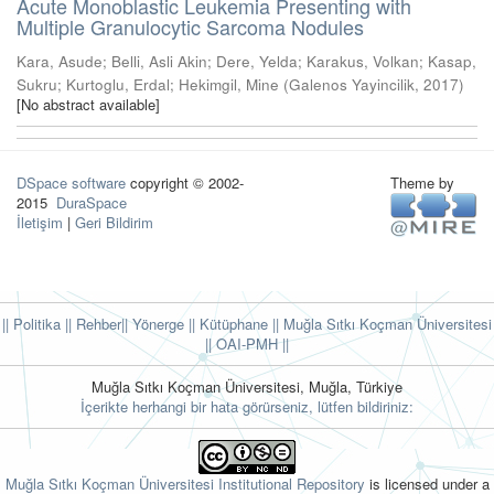
Acute Monoblastic Leukemia Presenting with
Multiple Granulocytic Sarcoma Nodules
Kara, Asude
;
Belli, Asli Akin
;
Dere, Yelda
;
Karakus, Volkan
;
Kasap,
Sukru
;
Kurtoglu, Erdal
;
Hekimgil, Mine
(
Galenos Yayincilik
,
2017
)
[No abstract available]
DSpace software
copyright © 2002-
Theme by
2015
DuraSpace
İletişim
|
Geri Bildirim
|| Politika
|| Rehber
|| Yönerge
|| Kütüphane
|| Muğla Sıtkı Koçman Üniversitesi
||
OAI-PMH ||
Muğla Sıtkı Koçman Üniversitesi, Muğla, Türkiye
İçerikte herhangi bir hata görürseniz, lütfen bildiriniz:
Muğla Sıtkı Koçman Üniversitesi Institutional Repository
is licensed under a