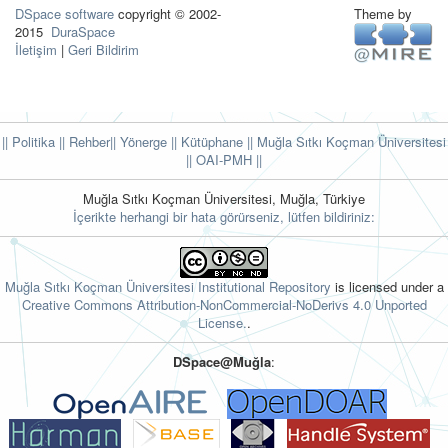
DSpace software
copyright © 2002-
Theme by
2015
DuraSpace
İletişim
|
Geri Bildirim
|| Politika
|| Rehber
|| Yönerge
|| Kütüphane
|| Muğla Sıtkı Koçman Üniversitesi
||
OAI-PMH ||
Muğla Sıtkı Koçman Üniversitesi, Muğla, Türkiye
İçerikte herhangi bir hata görürseniz, lütfen bildiriniz:
Muğla Sıtkı Koçman Üniversitesi Institutional Repository
is licensed under a
Creative Commons Attribution-NonCommercial-NoDerivs 4.0 Unported
License.
.
DSpace@Muğla
: