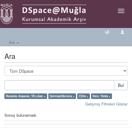
Geçiş
Yönlen
Ara
Ara
Bul
Rezanko Atasever, TÃ¼rkan ×
Dermatofibroma ×
CD34 ×
Dere, Yelda ×
Gelişmiş Filtreleri Göster
Sonuç bulunamadı.