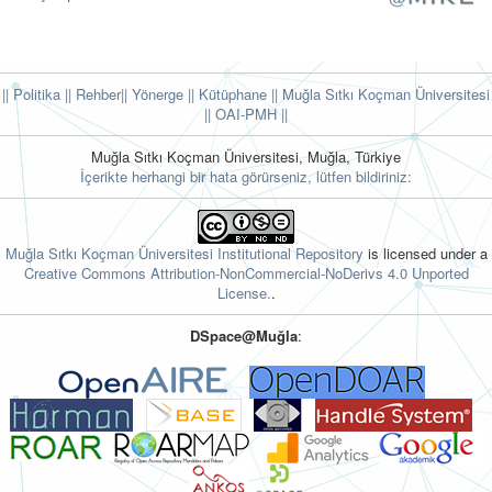
|| Politika
|| Rehber
|| Yönerge
|| Kütüphane
|| Muğla Sıtkı Koçman Üniversitesi
||
OAI-PMH ||
Muğla Sıtkı Koçman Üniversitesi, Muğla, Türkiye
İçerikte herhangi bir hata görürseniz, lütfen bildiriniz:
Muğla Sıtkı Koçman Üniversitesi Institutional Repository
is licensed under a
Creative Commons Attribution-NonCommercial-NoDerivs 4.0 Unported
License.
.
DSpace@Muğla
: