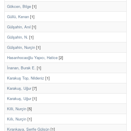
Gökcen, Bilge
[1]
Güllü, Kenan
[1]
Gülşahin, Anıl
[1]
Gülşahin, N.
[1]
Gülşahin, Nurçin
[1]
Hasanhocaoğlu Yapıcı, Hatice
[2]
İnanan, Burak E.
[1]
Karakuş Top, Nildeniz
[1]
Karakuş, Uğur
[7]
Karakuş, Uǧur
[1]
Killi, Nurçin
[5]
Kıllı, Nurçin
[1]
Kırankaya, Şerife Gülsün
[1]