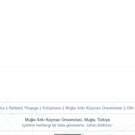
tika
|| Rehber
|| Yönerge
|| Kütüphane
|| Muğla Sıtkı Koçman Üniversitesi ||
OAI-
Muğla Sıtkı Koçman Üniversitesi, Muğla, Türkiye
İçerikte herhangi bir hata görürseniz, lütfen bildiriniz: