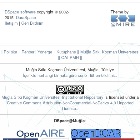
DSpace software
copyright © 2002-
Theme by
2015
DuraSpace
İletişim
|
Geri Bildirim
|| Politika
|| Rehber
|| Yönerge
|| Kütüphane
|| Muğla Sıtkı Koçman Üniversitesi
||
OAI-PMH ||
Muğla Sıtkı Koçman Üniversitesi, Muğla, Türkiye
İçerikte herhangi bir hata görürseniz, lütfen bildiriniz:
Muğla Sıtkı Koçman Üniversitesi Institutional Repository
is licensed under a
Creative Commons Attribution-NonCommercial-NoDerivs 4.0 Unported
License.
.
DSpace@Muğla
: