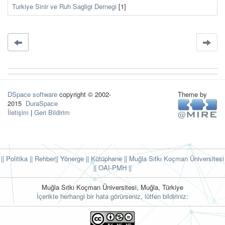
Turkiye Sinir ve Ruh Sagligi Dernegi
[1]
DSpace software
copyright © 2002-
Theme by
2015
DuraSpace
İletişim
|
Geri Bildirim
|| Politika
|| Rehber
|| Yönerge
|| Kütüphane
|| Muğla Sıtkı Koçman Üniversitesi
||
OAI-PMH ||
Muğla Sıtkı Koçman Üniversitesi, Muğla, Türkiye
İçerikte herhangi bir hata görürseniz, lütfen bildiriniz: