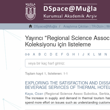
DSpace@Muğla
Araştırma Çıktıları | TR-Dizin |
Yayıncı "Regional Science Assoc
Koleksiyonu için listeleme
0-9
A
B
C
D
E
F
G
H
I
J
K
L
M
N
Toplam kayıt 1, listelenen: 1-1
EXPLORING THE SATISFACTION AND DIS
BEVERAGE SERVICES OF THERMAL HOTE
Kaya, Ozan
(
Regional Science Assoc Subotica, Serbia
The increase in supply and demand in thermal tourism has l
spend more effort on issues such as understanding custome