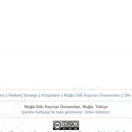
tika
|| Rehber
|| Yönerge
|| Kütüphane
|| Muğla Sıtkı Koçman Üniversitesi ||
OAI-
Muğla Sıtkı Koçman Üniversitesi, Muğla, Türkiye
İçerikte herhangi bir hata görürseniz, lütfen bildiriniz: