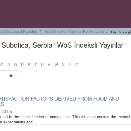
 WoS | Scopus | PubMed
WoS İndeksli Yayınlar Koleksiyonu
Yayıncıya g
 Subotica, Serbia" WoS İndeksli Yayınlar
O
P
Q
R
S
T
U
V
W
X
Y
Z
Bul
SATISFACTION FACTORS DERIVED FROM FOOD AND
LS
,
2018
)
ed to the intensification of competition. This situation causes the thermal
r expectations and ...