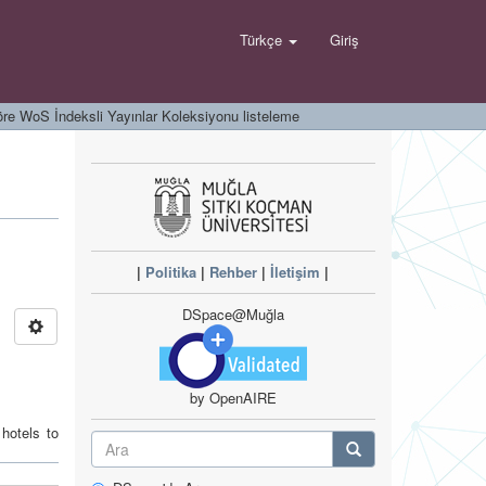
Türkçe
Giriş
öre WoS İndeksli Yayınlar Koleksiyonu listeleme
|
Politika
|
Rehber
|
İletişim
|
DSpace@Muğla
by OpenAIRE
 hotels to