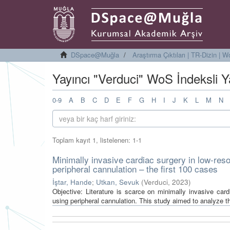
DSpace@Muğla
Araştırma Çıktıları | TR-Dizin |
Yayıncı "Verduci" WoS İndeksli Ya
0-9
A
B
C
D
E
F
G
H
I
J
K
L
M
N
Toplam kayıt 1, listelenen: 1-1
Minimally invasive cardiac surgery in low-resou
peripheral cannulation – the first 100 cases
İştar, Hande
;
Utkan, Sevuk
(
Verduci
,
2023
)
Objective: Literature is scarce on minimally invasive cardi
using peripheral cannulation. This study aimed to analyze the