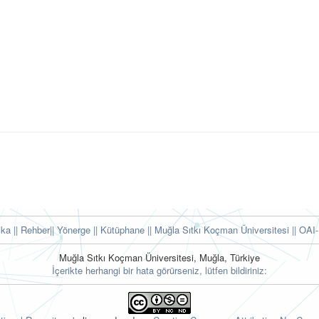
tika
|| Rehber
|| Yönerge
|| Kütüphane
|| Muğla Sıtkı Koçman Üniversitesi ||
OAI-
Muğla Sıtkı Koçman Üniversitesi, Muğla, Türkiye
İçerikte herhangi bir hata görürseniz, lütfen bildiriniz: