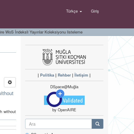
Türkçe
Giriş
öre WoS İndeksli Yayınlar Koleksiyonu listeleme
|
Politika
|
Rehber
|
İletişim
|
DSpace@Muğla
without
by OpenAIRE
ch without