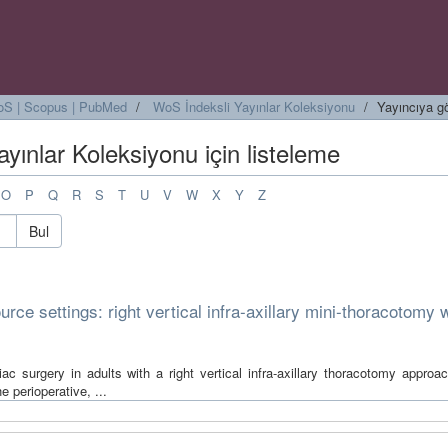
 WoS | Scopus | PubMed
WoS İndeksli Yayınlar Koleksiyonu
Yayıncıya g
yınlar Koleksiyonu için listeleme
O
P
Q
R
S
T
U
V
W
X
Y
Z
Bul
rce settings: right vertical infra-axillary mini-thoracotomy 
ac surgery in adults with a right vertical infra-axillary thoracotomy approa
 perioperative, ...