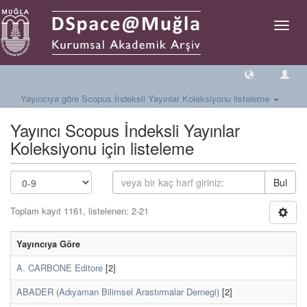
Geçiş
Yönlen
Yayıncıya göre Scopus İndeksli Yayınlar Koleksiyonu listeleme
Yayıncı Scopus İndeksli Yayınlar
Koleksiyonu için listeleme
Bul
Toplam kayıt 1161, listelenen: 2-21
Yayıncıya Göre
A. CARBONE Editore
[2]
ABADER (Adıyaman Bilimsel Arastırmalar Dernegi)
[2]