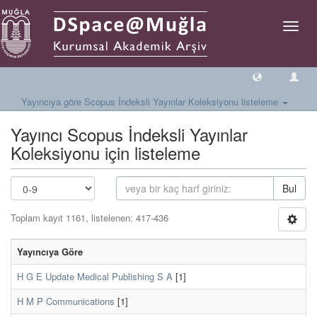
Geçiş
Yönlen
Yayıncıya göre Scopus İndeksli Yayınlar Koleksiyonu listeleme
Yayıncı Scopus İndeksli Yayınlar
Koleksiyonu için listeleme
Bul
Toplam kayıt 1161, listelenen: 417-436
Yayıncıya Göre
H G E Update Medical Publishing S A
[1]
H M P Communications
[1]