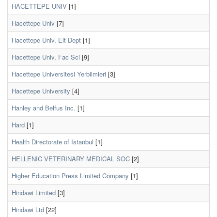
HACETTEPE UNIV
[1]
Hacettepe Univ
[7]
Hacettepe Univ, Elt Dept
[1]
Hacettepe Univ, Fac Sci
[9]
Hacettepe Universitesi Yerbilmleri
[3]
Hacettepe University
[4]
Hanley and Belfus Inc.
[1]
Hard
[1]
Health Directorate of Istanbul
[1]
HELLENIC VETERINARY MEDICAL SOC
[2]
Higher Education Press Limited Company
[1]
Hindawi Limited
[3]
Hindawi Ltd
[22]