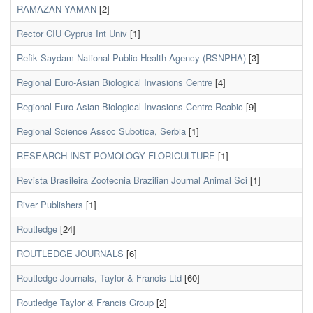
RAMAZAN YAMAN
[2]
Rector CIU Cyprus Int Univ
[1]
Refik Saydam National Public Health Agency (RSNPHA)
[3]
Regional Euro-Asian Biological Invasions Centre
[4]
Regional Euro-Asian Biological Invasions Centre-Reabic
[9]
Regional Science Assoc Subotica, Serbia
[1]
RESEARCH INST POMOLOGY FLORICULTURE
[1]
Revista Brasileira Zootecnia Brazilian Journal Animal Sci
[1]
River Publishers
[1]
Routledge
[24]
ROUTLEDGE JOURNALS
[6]
Routledge Journals, Taylor & Francis Ltd
[60]
Routledge Taylor & Francis Group
[2]