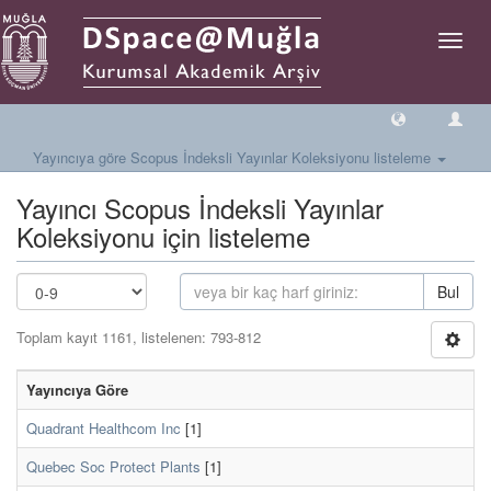
Geçiş
Yönlen
Yayıncıya göre Scopus İndeksli Yayınlar Koleksiyonu listeleme
Yayıncı Scopus İndeksli Yayınlar
Koleksiyonu için listeleme
Bul
Toplam kayıt 1161, listelenen: 793-812
Yayıncıya Göre
Quadrant Healthcom Inc
[1]
Quebec Soc Protect Plants
[1]