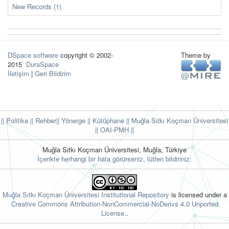
New Records (1)
DSpace software
copyright © 2002-
Theme by
2015
DuraSpace
İletişim
|
Geri Bildirim
|| Politika
|| Rehber
|| Yönerge
|| Kütüphane
|| Muğla Sıtkı Koçman Üniversitesi
||
OAI-PMH ||
Muğla Sıtkı Koçman Üniversitesi, Muğla, Türkiye
İçerikte herhangi bir hata görürseniz, lütfen bildiriniz:
Muğla Sıtkı Koçman Üniversitesi Institutional Repository
is licensed under a
Creative Commons Attribution-NonCommercial-NoDerivs 4.0 Unported
License.
.