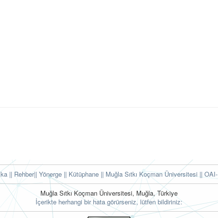
tika
|| Rehber
|| Yönerge
|| Kütüphane
|| Muğla Sıtkı Koçman Üniversitesi ||
OAI-
Muğla Sıtkı Koçman Üniversitesi, Muğla, Türkiye
İçerikte herhangi bir hata görürseniz, lütfen bildiriniz: