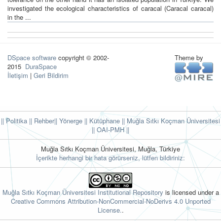
investigated the ecological characteristics of caracal (Caracal caracal)
in the ...
DSpace software
copyright © 2002-
Theme by
2015
DuraSpace
İletişim
|
Geri Bildirim
|| Politika
|| Rehber
|| Yönerge
|| Kütüphane
|| Muğla Sıtkı Koçman Üniversitesi
||
OAI-PMH ||
Muğla Sıtkı Koçman Üniversitesi, Muğla, Türkiye
İçerikte herhangi bir hata görürseniz, lütfen bildiriniz:
Muğla Sıtkı Koçman Üniversitesi Institutional Repository
is licensed under a
Creative Commons Attribution-NonCommercial-NoDerivs 4.0 Unported
License.
.