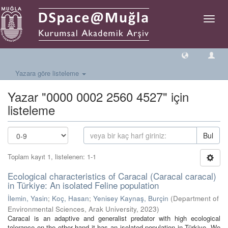
Geçiş
Yönlen
Yazara göre listeleme
Yazar "0000 0002 2560 4527" için
listeleme
Bul
Toplam kayıt 1, listelenen: 1-1
Ecological characteristics of Caracal (Caracal caracal)
in Türkiye: An isolated Feline population
İlemin, Yasin
;
Koç, Hasan
;
Yenisey Kaynaş, Burçin
(
Department of
Environmental Sciences, Arak University
,
2023
)
Caracal is an adaptive and generalist predator with high ecological
tolerance on the other hand it has an isolated population in Türkiye. We