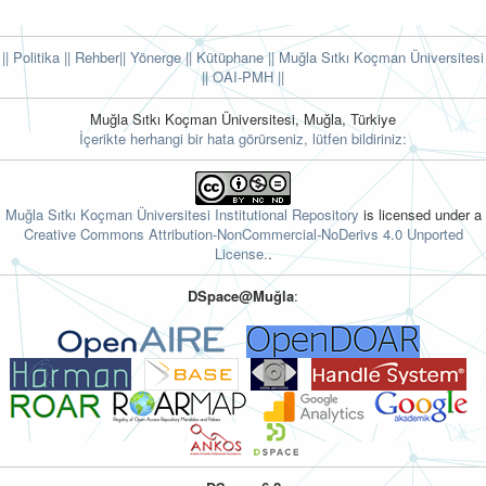
|| Politika
|| Rehber
|| Yönerge
|| Kütüphane
|| Muğla Sıtkı Koçman Üniversitesi
||
OAI-PMH ||
Muğla Sıtkı Koçman Üniversitesi, Muğla, Türkiye
İçerikte herhangi bir hata görürseniz, lütfen bildiriniz:
Muğla Sıtkı Koçman Üniversitesi Institutional Repository
is licensed under a
Creative Commons Attribution-NonCommercial-NoDerivs 4.0 Unported
License.
.
DSpace@Muğla
: