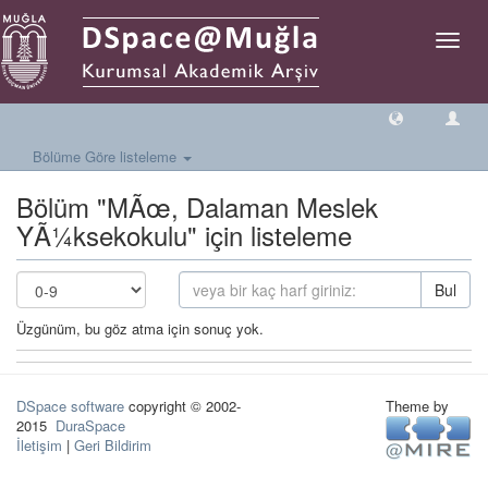
Geçiş
Yönlen
Bölüme Göre listeleme
Bölüm "MÃœ, Dalaman Meslek
YÃ¼ksekokulu" için listeleme
Bul
Üzgünüm, bu göz atma için sonuç yok.
DSpace software
copyright © 2002-
Theme by
2015
DuraSpace
İletişim
|
Geri Bildirim