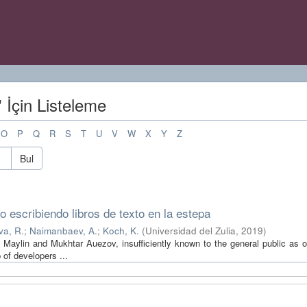
İçin Listeleme
O
P
Q
R
S
T
U
V
W
X
Y
Z
Bul
o escribiendo libros de texto en la estepa
a, R.
;
Naimanbaev, A.
;
Koch, K.
(
Universidad del Zulia
,
2019
)
t Maylin and Mukhtar Auezov, insufficiently known to the general public as o
p of developers ...