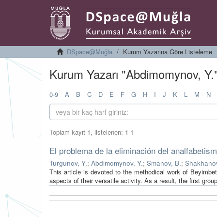
DSpace@Muğla
Kurum Yazarına Göre Listeleme
Kurum Yazarı "Abdimomynov, Y." 
0-9
A
B
C
D
E
F
G
H
I
J
K
L
M
N
Toplam kayıt 1, listelenen: 1-1
El problema de la eliminación del analfabetism
Turgunov, Y.
;
Abdimomynov, Y.
;
Smanov, B.
;
Shakhanov
This article is devoted to the methodical work of Beyimbe
aspects of their versatile activity. As a result, the first grou