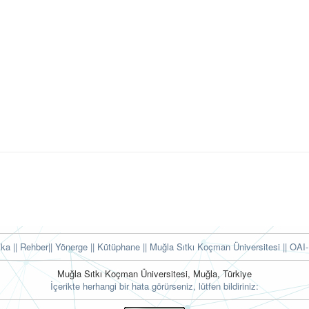
tika
|| Rehber
|| Yönerge
|| Kütüphane
|| Muğla Sıtkı Koçman Üniversitesi ||
OAI-
Muğla Sıtkı Koçman Üniversitesi, Muğla, Türkiye
İçerikte herhangi bir hata görürseniz, lütfen bildiriniz: