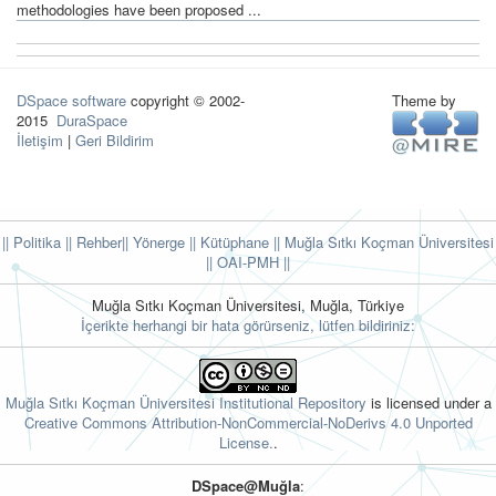
methodologies have been proposed ...
DSpace software
copyright © 2002-
Theme by
2015
DuraSpace
İletişim
|
Geri Bildirim
|| Politika
|| Rehber
|| Yönerge
|| Kütüphane
|| Muğla Sıtkı Koçman Üniversitesi
||
OAI-PMH ||
Muğla Sıtkı Koçman Üniversitesi, Muğla, Türkiye
İçerikte herhangi bir hata görürseniz, lütfen bildiriniz:
Muğla Sıtkı Koçman Üniversitesi Institutional Repository
is licensed under a
Creative Commons Attribution-NonCommercial-NoDerivs 4.0 Unported
License.
.
DSpace@Muğla
: