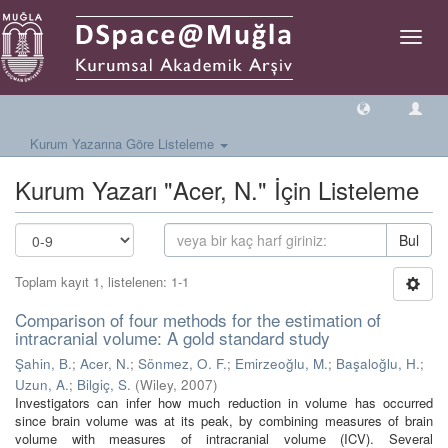
Geçiş
Yönlen
Kurum Yazarına Göre Listeleme
Kurum Yazarı "Acer, N." İçin Listeleme
Bul
Toplam kayıt 1, listelenen: 1-1
Comparison of four methods for the estimation of
intracranial volume: A gold standard study
Şahin, B.
;
Acer, N.
;
Sönmez, O. F.
;
Emirzeoğlu, M.
;
Başaloğlu, H.
;
Uzun, A.
;
Bilgiç, S.
(
Wiley
,
2007
)
Investigators can infer how much reduction in volume has occurred
since brain volume was at its peak, by combining measures of brain
volume with measures of intracranial volume (ICV). Several